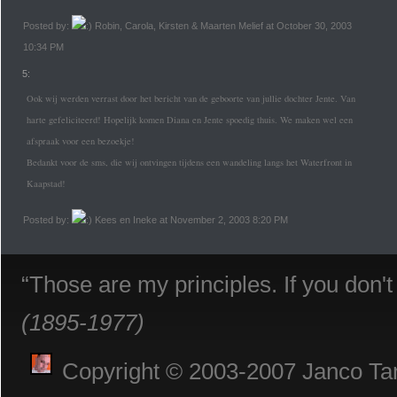
Posted by:
Robin, Carola, Kirsten & Maarten Melief at October 30, 2003
10:34 PM
5:
Ook wij werden verrast door het bericht van de geboorte van jullie dochter Jente. Van
harte gefeliciteerd! Hopelijk komen Diana en Jente spoedig thuis. We maken wel een
afspraak voor een bezoekje!
Bedankt voor de sms, die wij ontvingen tijdens een wandeling langs het Waterfront in
Kaapstad!
Posted by:
Kees en Ineke at November 2, 2003 8:20 PM
“Those are my principles. If you don'
(1895-1977)
Copyright © 2003-2007 Janco Tani