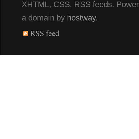
XHTML, CSS, RSS feeds. Powe
a domain by
hostway
.
RSS feed