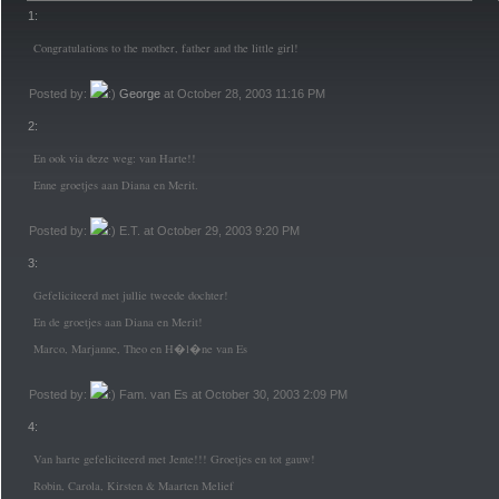
1:
Congratulations to the mother, father and the little girl!
Posted by:
George
at October 28, 2003 11:16 PM
2:
En ook via deze weg: van Harte!!
Enne groetjes aan Diana en Merit.
Posted by:
E.T. at October 29, 2003 9:20 PM
3:
Gefeliciteerd met jullie tweede dochter!
En de groetjes aan Diana en Merit!
Marco, Marjanne, Theo en H�l�ne van Es
Posted by:
Fam. van Es at October 30, 2003 2:09 PM
4:
Van harte gefeliciteerd met Jente!!! Groetjes en tot gauw!
Robin, Carola, Kirsten & Maarten Melief