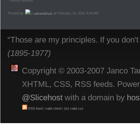
Groetjes Barbara
Posted by:
vakantiehuis
at February 13, 2011 4:04 AM
“Those are my principles. If you don'
(1895-1977)
Copyright © 2003-2007 Janco Tani
XHTML, CSS, RSS feeds. Powe
@Slicehost
with a domain by
hos
RSS feed
|
valid xhtml
|
(in) valid css