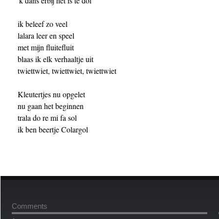
'k dans erbij het is te dol 

ik beleef zo veel 

lalara leer en speel 

met mijn fluitefluit 

blaas ik elk verhaaltje uit 

twiettwiet, twiettwiet, twiettwiet

Kleutertjes nu opgelet 

nu gaan het beginnen 

trala do re mi fa sol 

Comments