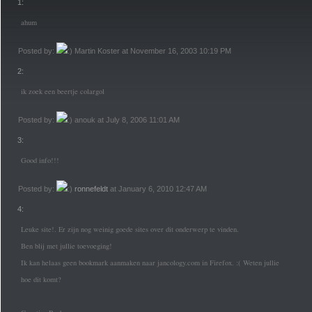
1:
ahum
Posted by:
Martin Koster at November 16, 2003 10:19 PM
2:
ik zoek een beertje colargol
Posted by:
anouk at July 8, 2006 11:01 AM
3:
Good info!!!
Posted by:
ronnefeldt
at January 6, 2010 12:47 AM
4:
Leuke site!. Er zijn nog weinig goede sites over dit onderwerp te vinden.
Ben blij met jullie toevoeging!
Ik kan helaas geen bookmark aanmaken naar jancology.com in Firefox. :( Weten jullie
hoe dit komt?